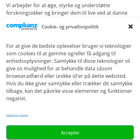
Vi arbejder for at øge, styrke og understøtte
forskningsidéer og bringer dem til live ved at danne
bro mellem fagligheder, institutioner og borgere.
Cookie- og privatlivspolitik
LinkedIn
For at give de bedste oplevelser bruger vi teknologier
som cookies til at gemme og/eller få adgang til
enhedsoplysninger. Samtykke til disse teknologier vil
Kontakt
give os mulighed for at behandle data såsom
browseradfærd eller unikke id'er på dette websted.
Lykkebækvej 1
Hvis du ikke giver samtykke eller trækker dit samtykke
4600 Køge
tilbage, kan det påvirke visse elementer og funktioner
Telefon:
21 51 90 69
negativt.
Email:
sotv@regionsjaelland.dk
Administrer tjenester
Accepter
Genveje